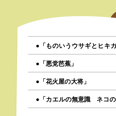
●「ものいうウサギとヒキ
●「悪党芭蕉」
●「花火屋の大将」
●「カエルの無意識 ネコ